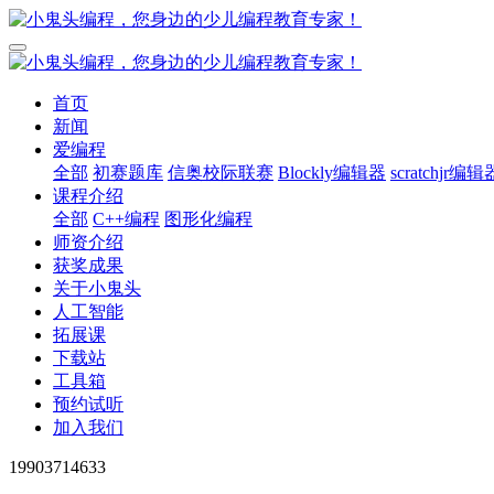
首页
新闻
爱编程
全部
初赛题库
信奥校际联赛
Blockly编辑器
scratchjr编辑
课程介绍
全部
C++编程
图形化编程
师资介绍
获奖成果
关于小鬼头
人工智能
拓展课
下载站
工具箱
预约试听
加入我们
19903714633