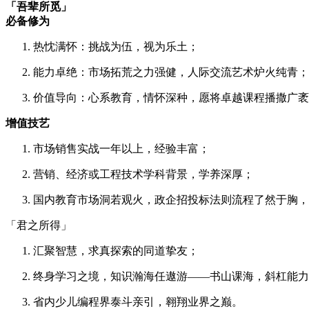
「吾辈所觅」
必备修为
热忱满怀：挑战为伍，视为乐土；
能力卓绝：市场拓荒之力强健，人际交流艺术炉火纯青；
价值导向：心系教育，情怀深种，愿将卓越课程播撒广袤
增值技艺
市场销售实战一年以上，经验丰富；
营销、经济或工程技术学科背景，学养深厚；
国内教育市场洞若观火，政企招投标法则流程了然于胸，
「君之所得」
汇聚智慧，求真探索的同道挚友；
终身学习之境，知识瀚海任遨游——书山课海，斜杠能力轻
省内少儿编程界泰斗亲引，翱翔业界之巅。