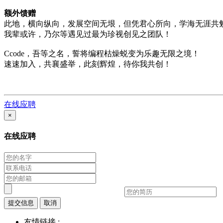
额外馈赠
此地，横向纵向，发展空间无垠，但凭君心所向，学海无涯共
我辈或许，乃尔等遇见过最为珍视创见之团队！
Ccode，吾等之名，誓将编程枯燥蜕变为乐趣无限之境！
速速加入，共襄盛举，此刻辉煌，待你我共创！
在线应聘
×
在线应聘
提交信息
取消
友情链接 :