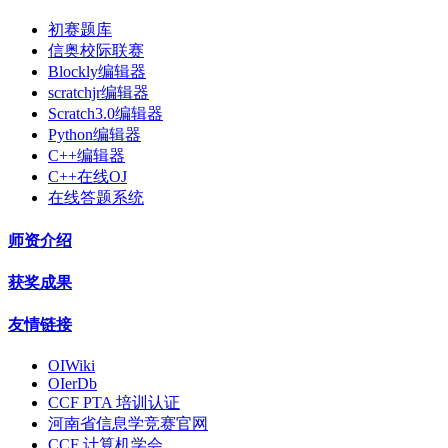
初赛题库
信奥校际联赛
Blockly编辑器
scratchjr编辑器
Scratch3.0编辑器
Python编辑器
C++编辑器
C++在线OJ
在线答题系统
师资介绍
获奖成果
友情链接
OIWiki
OIerDb
CCF PTA 培训认证
河南省信息学竞赛官网
CCF 计算机学会