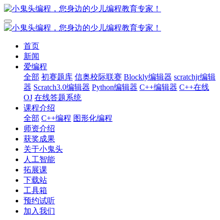
首页
新闻
爱编程
全部
初赛题库
信奥校际联赛
Blockly编辑器
scratchjr编辑
器
Scratch3.0编辑器
Python编辑器
C++编辑器
C++在线
OJ
在线答题系统
课程介绍
全部
C++编程
图形化编程
师资介绍
获奖成果
关于小鬼头
人工智能
拓展课
下载站
工具箱
预约试听
加入我们